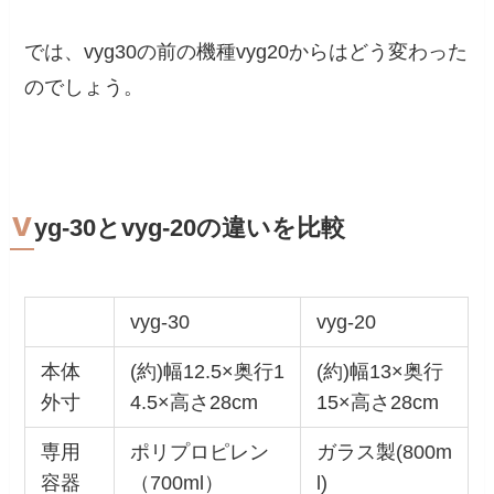
では、vyg30の前の機種vyg20からはどう変わった
のでしょう。
v
yg-30とvyg-20の違いを比較
vyg-30
vyg-20
本体
(約)幅12.5×奥行1
(約)幅13×奥行
外寸
4.5×高さ28cm
15×高さ28cm
専用
ポリプロピレン
ガラス製(800m
容器
（700ml）
l)